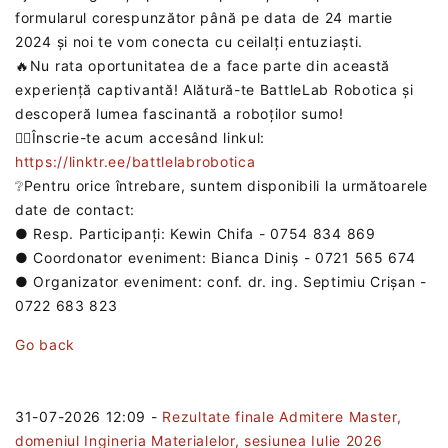
formularul corespunzător până pe data de 24 martie
2024 și noi te vom conecta cu ceilalți entuziaști.
🔥Nu rata oportunitatea de a face parte din această
experiență captivantă! Alătură-te BattleLab Robotica și
descoperă lumea fascinantă a roboților sumo!
👉🏼Înscrie-te acum accesând linkul:
https://linktr.ee/battlelabrobotica
❔Pentru orice întrebare, suntem disponibili la următoarele
date de contact:
● Resp. Participanți: Kewin Chifa - 0754 834 869
● Coordonator eveniment: Bianca Diniș - 0721 565 674
● Organizator eveniment: conf. dr. ing. Septimiu Crișan -
0722 683 823
Go back
31-07-2026 12:09
-
Rezultate finale Admitere Master,
domeniul Ingineria Materialelor, sesiunea Iulie 2026