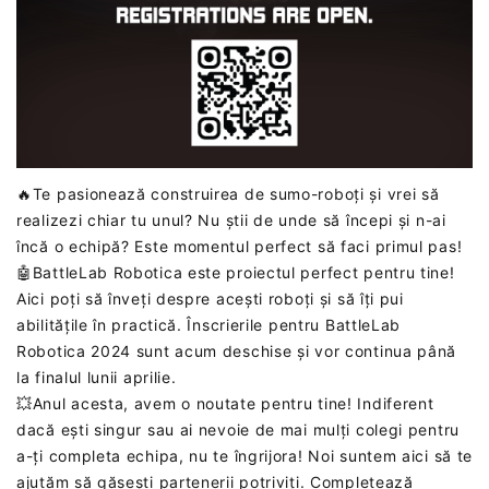
🔥Te pasionează construirea de sumo-roboți și vrei să
realizezi chiar tu unul? Nu știi de unde să începi și n-ai
încă o echipă? Este momentul perfect să faci primul pas!
🤖BattleLab Robotica este proiectul perfect pentru tine!
Aici poți să înveți despre acești roboți și să îți pui
abilitățile în practică. Înscrierile pentru BattleLab
Robotica 2024 sunt acum deschise și vor continua până
la finalul lunii aprilie.
💥Anul acesta, avem o noutate pentru tine! Indiferent
dacă ești singur sau ai nevoie de mai mulți colegi pentru
a-ți completa echipa, nu te îngrijora! Noi suntem aici să te
ajutăm să găsești partenerii potriviți. Completează